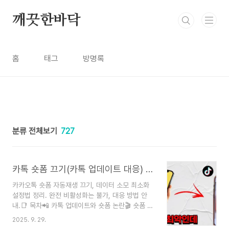
본문 바로가기
깨끗한바닥
홈
태그
방명록
분류 전체보기
727
카톡 숏폼 끄기(카톡 업데이트 대응) 최신버전 차단 설정가이드
카카오톡 숏폼 자동재생 끄기, 데이터 소모 최소화
설정법 정리. 완전 비활성화는 불가, 대응 방법 안
내.📑 목차📲 카톡 업데이트와 숏폼 논란🎬 숏폼 자
동재생 끄기 방법🔋 데이터·배터리 절약 설정🚫 숏
2025. 9. 29.
폼 완전 차단은 가능할까?❓ FAQ 자주 묻는 질문📲