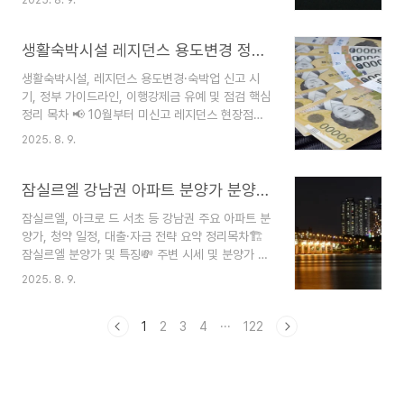
발 news 🌳 홍제3구역 재건축·공원계획 📈 서울
크게 높일 수 있습니다.🏆 1호 사례: 평택1구역..
재건축·재개발 트렌드 ❓ 주의점·청약 포인트 Q&A
🏙️ 대치쌍용1차 아파트 재건축 개요서울 강남구의
생활숙박시설 레지던스 용도변경 정부 점검과 신고 방법
노후 랜드마크 ‘대치쌍용1차’가 최고 49층, 999가
생활숙박시설, 레지던스 용도변경·숙박업 신고 시
구 대단지로 재건축됩니다. 1983년 준공, 기존
기, 정부 가이드라인, 이행강제금 유예 및 점검 핵심
630가구 → 6개동 999가구(공공임대 132가구) 지
정리 목차 📢 10월부터 미신고 레지던스 현장점검
하철 3호선 학여울역 도보권 최신 수변 친화·지역공
실시 ❓ 왜 지금 반드시 신고·용도변경 해야 하나?
공시설, 키즈카페, 돌봄센터, 어린이집 등 커뮤니티
2025. 8. 9.
📝 신고 및 용도변경 절차 간략 가이드 📝 레지던스
대폭 확대🌄 마천4구역 대단지 개..
복도폭 완화 가이드라인 🎁 신고/용도변경 실적·유
예 혜택 ❗ 주요 Q&A 및 실무 팁 📢 10월부터 미신
잠실르엘 강남권 아파트 분양가 분양일정 청약홈 청약전략 꿀팁
고 레지던스 현장점검 실시정부는 2025년 10월부
잠실르엘, 아크로 드 서초 등 강남권 주요 아파트 분
터 주거용 생활숙박시설(레지던스) 중숙박업 신고나
양가, 청약 일정, 대출·자금 전략 요약 정리목차🏗️
용도변경 신청을 하지 않은 곳을 현장 점검합니다.
잠실르엘 분양가 및 특징💸 주변 시세 및 분양가 비
지금까지 미신고된 레지던스는 약 4만3,000실에
교🗓️ 청약일정/신청 방법💰 대출·자금 조달 전략🏠
달합니다.다음달(9월)까지 신고·신청을 마치면
2025. 8. 9.
강남·서초·과천 주요 분양 캘린더📝 예비청약자 체
2027년 말까지 이행강제금 부과 유예 혜택도 받으
크포인트🏗️ 잠실르엘 분양가 및 특징2025년 하반
실 수 있습..
기 잠실르엘의 3.3㎡당 분양가 6,100만원 확정!
1
2
3
4
···
122
전용 74㎡ 기준 약 18억원으로 공급됩니다.이번
분양가는 송파구 최고 수준이지만, 동일 74㎡ 기
준 인근 최근 거래가(28.8억)에 비해 10억원 저렴
합니다.13개동·최고 35층·1865가구의 대단지,