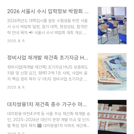
카톡 업데이트와 숏폼 논란카카오톡이 최근 인스타
그램처럼 숏폼 동영상 기능을 추가하며 많은 이용자
2026 서울시 수시 입학정보 박람회 참가 대학 신청 방법 일정
들이 불편을 겪고 있습니다.원치 않는 숏폼 노출로
2026학년도 대학입시를 앞둔 수험생을 위한 서울
데이터와 배터리 소모가 크다는 점이 주된 불만입니
시 수시 박람회 일정, 참가 대학, 현장상담, 합격전
다.숏폼의 자동재생 기능 때문에 특히 모바일 환경
략 안내 목차 📢 서울시 수시 박람회 개최 개요 🎓
에서 불필요한 리소스가 낭비될 수 있습니다.🎬 숏
참가 대학 & 상담 방식 📝 현장상담 및 특강 프로그
폼 자동재생 끄기 방법설정 메뉴단계[카카오톡 설
2025. 8. 9.
램 💡 참석 준비&혜택 체크포인트 ❓ Q&A 및 신청
정] → [실험실] → [숏폼 자동재생]비활성화 토글
방법 📢 서울시 수시 박람회 개최 개요서울시가
선택[카카오톡 설정] → [고급] → [동영상 자동재
2026학년도 대학입시 수험생을 위해 대규모 수시
정비사업 재개발 재건축 초기자금 HUG 보증제도 신청 방법
생]W..
입학정보 박람회를 엽니다. 행사명: ‘수시:로 물어
정비사업(재개발·재건축) 초기자금 HUG 보증제도
봐’ 박람회 일시: 2025년 8월 9일(토) 장소: 서울
지원 및 신청 요건, 평택1구역 1호 사례, 사업비 융
시청 8층 다목적홀 대상: 사전 신청 수험생 600명
자 핵심 정리 목차 💡 HUG 정비사업 초기자금 보
취지: 입시정보 취약계층 및 일반 수험생 지원, 실전
증제도란? 🏆 1호 사례: 평택1구역 🔑 보증 상품 주
맞춤 진학 전략 제시🎓 참가 대학 & 상담 방식
2025. 8. 9.
요 내용 📝 신청 자격 및 절차 📈 업계 반응과 제도
2026 서울시 수시 입학정보 박람회 일정 ..
변화 ❓ Q&A·사업 성공 전략 💡 HUG 정비사업 초
기자금 보증제도란?HUG(주택도시보증공사)가
대치쌍용1차 재건축 층수 가구수 마천4구역 재개발 착공일정 분양정보
2025년 도입한 정비사업 조합 초기자금 융자 전용
대치쌍용·마천4구역 등 서울 주요 재건축·재개발 승
보증은초기 단계(사업시행인가 이전)의 재건축·재개
인, 2025~2026년 대단지 분양·개발 이슈 및 단지
발 조합이 사업비(용역비, 운영비, 총회비 등)를 원
별 특징 정리 목차 🏙️ 대치쌍용1차 아파트 재건축
활히 마련할 수 있도록 지원하는 상품입니다.보증을
개요 🌄 마천4구역 대단지 개발 🚇 흑석9구역 재개
통해 신속한 자금 조달이 가능해 사업 추진 속도를
2025. 8. 9.