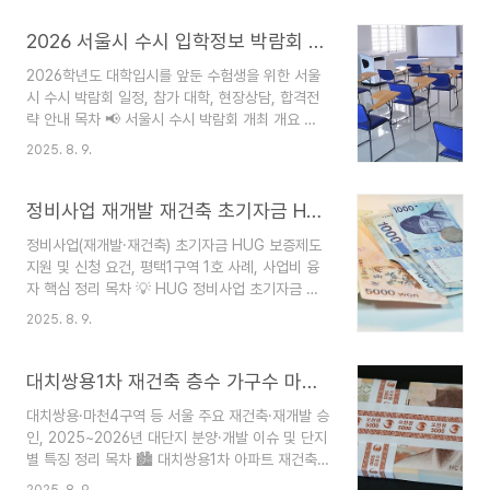
카톡 업데이트와 숏폼 논란카카오톡이 최근 인스타
그램처럼 숏폼 동영상 기능을 추가하며 많은 이용자
2026 서울시 수시 입학정보 박람회 참가 대학 신청 방법 일정
들이 불편을 겪고 있습니다.원치 않는 숏폼 노출로
2026학년도 대학입시를 앞둔 수험생을 위한 서울
데이터와 배터리 소모가 크다는 점이 주된 불만입니
시 수시 박람회 일정, 참가 대학, 현장상담, 합격전
다.숏폼의 자동재생 기능 때문에 특히 모바일 환경
략 안내 목차 📢 서울시 수시 박람회 개최 개요 🎓
에서 불필요한 리소스가 낭비될 수 있습니다.🎬 숏
참가 대학 & 상담 방식 📝 현장상담 및 특강 프로그
폼 자동재생 끄기 방법설정 메뉴단계[카카오톡 설
2025. 8. 9.
램 💡 참석 준비&혜택 체크포인트 ❓ Q&A 및 신청
정] → [실험실] → [숏폼 자동재생]비활성화 토글
방법 📢 서울시 수시 박람회 개최 개요서울시가
선택[카카오톡 설정] → [고급] → [동영상 자동재
2026학년도 대학입시 수험생을 위해 대규모 수시
정비사업 재개발 재건축 초기자금 HUG 보증제도 신청 방법
생]W..
입학정보 박람회를 엽니다. 행사명: ‘수시:로 물어
정비사업(재개발·재건축) 초기자금 HUG 보증제도
봐’ 박람회 일시: 2025년 8월 9일(토) 장소: 서울
지원 및 신청 요건, 평택1구역 1호 사례, 사업비 융
시청 8층 다목적홀 대상: 사전 신청 수험생 600명
자 핵심 정리 목차 💡 HUG 정비사업 초기자금 보
취지: 입시정보 취약계층 및 일반 수험생 지원, 실전
증제도란? 🏆 1호 사례: 평택1구역 🔑 보증 상품 주
맞춤 진학 전략 제시🎓 참가 대학 & 상담 방식
2025. 8. 9.
요 내용 📝 신청 자격 및 절차 📈 업계 반응과 제도
2026 서울시 수시 입학정보 박람회 일정 ..
변화 ❓ Q&A·사업 성공 전략 💡 HUG 정비사업 초
기자금 보증제도란?HUG(주택도시보증공사)가
대치쌍용1차 재건축 층수 가구수 마천4구역 재개발 착공일정 분양정보
2025년 도입한 정비사업 조합 초기자금 융자 전용
대치쌍용·마천4구역 등 서울 주요 재건축·재개발 승
보증은초기 단계(사업시행인가 이전)의 재건축·재개
인, 2025~2026년 대단지 분양·개발 이슈 및 단지
발 조합이 사업비(용역비, 운영비, 총회비 등)를 원
별 특징 정리 목차 🏙️ 대치쌍용1차 아파트 재건축
활히 마련할 수 있도록 지원하는 상품입니다.보증을
개요 🌄 마천4구역 대단지 개발 🚇 흑석9구역 재개
통해 신속한 자금 조달이 가능해 사업 추진 속도를
2025. 8. 9.