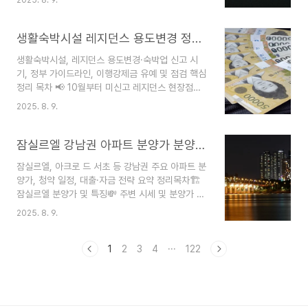
발 news 🌳 홍제3구역 재건축·공원계획 📈 서울
크게 높일 수 있습니다.🏆 1호 사례: 평택1구역..
재건축·재개발 트렌드 ❓ 주의점·청약 포인트 Q&A
🏙️ 대치쌍용1차 아파트 재건축 개요서울 강남구의
생활숙박시설 레지던스 용도변경 정부 점검과 신고 방법
노후 랜드마크 ‘대치쌍용1차’가 최고 49층, 999가
생활숙박시설, 레지던스 용도변경·숙박업 신고 시
구 대단지로 재건축됩니다. 1983년 준공, 기존
기, 정부 가이드라인, 이행강제금 유예 및 점검 핵심
630가구 → 6개동 999가구(공공임대 132가구) 지
정리 목차 📢 10월부터 미신고 레지던스 현장점검
하철 3호선 학여울역 도보권 최신 수변 친화·지역공
실시 ❓ 왜 지금 반드시 신고·용도변경 해야 하나?
공시설, 키즈카페, 돌봄센터, 어린이집 등 커뮤니티
2025. 8. 9.
📝 신고 및 용도변경 절차 간략 가이드 📝 레지던스
대폭 확대🌄 마천4구역 대단지 개..
복도폭 완화 가이드라인 🎁 신고/용도변경 실적·유
예 혜택 ❗ 주요 Q&A 및 실무 팁 📢 10월부터 미신
잠실르엘 강남권 아파트 분양가 분양일정 청약홈 청약전략 꿀팁
고 레지던스 현장점검 실시정부는 2025년 10월부
잠실르엘, 아크로 드 서초 등 강남권 주요 아파트 분
터 주거용 생활숙박시설(레지던스) 중숙박업 신고나
양가, 청약 일정, 대출·자금 전략 요약 정리목차🏗️
용도변경 신청을 하지 않은 곳을 현장 점검합니다.
잠실르엘 분양가 및 특징💸 주변 시세 및 분양가 비
지금까지 미신고된 레지던스는 약 4만3,000실에
교🗓️ 청약일정/신청 방법💰 대출·자금 조달 전략🏠
달합니다.다음달(9월)까지 신고·신청을 마치면
2025. 8. 9.
강남·서초·과천 주요 분양 캘린더📝 예비청약자 체
2027년 말까지 이행강제금 부과 유예 혜택도 받으
크포인트🏗️ 잠실르엘 분양가 및 특징2025년 하반
실 수 있습..
기 잠실르엘의 3.3㎡당 분양가 6,100만원 확정!
1
2
3
4
···
122
전용 74㎡ 기준 약 18억원으로 공급됩니다.이번
분양가는 송파구 최고 수준이지만, 동일 74㎡ 기
준 인근 최근 거래가(28.8억)에 비해 10억원 저렴
합니다.13개동·최고 35층·1865가구의 대단지,