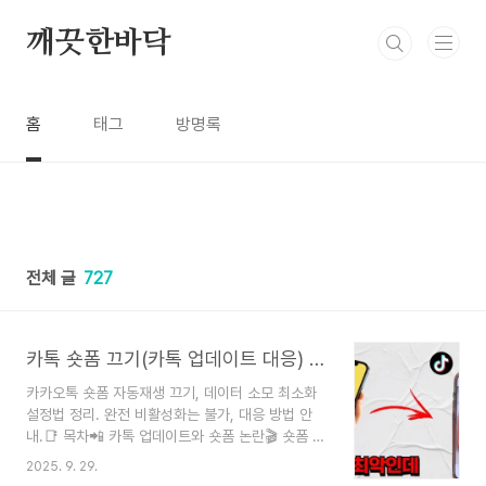
본문 바로가기
깨끗한바닥
홈
태그
방명록
전체 글
727
카톡 숏폼 끄기(카톡 업데이트 대응) 최신버전 차단 설정가이드
카카오톡 숏폼 자동재생 끄기, 데이터 소모 최소화
설정법 정리. 완전 비활성화는 불가, 대응 방법 안
내.📑 목차📲 카톡 업데이트와 숏폼 논란🎬 숏폼 자
동재생 끄기 방법🔋 데이터·배터리 절약 설정🚫 숏
2025. 9. 29.
폼 완전 차단은 가능할까?❓ FAQ 자주 묻는 질문📲