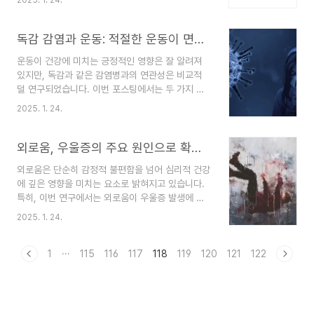
거안정장학금 지원 대학으로 선정되었습니다.자세
수급자, 차상위계층, 기준 중위소득 120% 이하 가
한 대학 리스트는 이 게시글 하단에서 확인할 수 있
구(보건복지부 기준)특별 조건 형..
습니다.장학금 신청 및 서류 제출 일정신청 기간:
독감 감염과 운동: 적절한 운동이 면역력을 높이는 이유
2025년 2월 4일(화) 09:00 ~ 3월 18일(화)
운동이 건강에 미치는 긍정적인 영향은 잘 알려져
18:00 주말 및 공휴일 포함, 신청 기간 동안 24
있지만, 독감과 같은 감염병과의 연관성은 비교적
시간 신청 가능 (단, 첫날과 마지막 날 제외)서류 제
덜 연구되었습니다. 이번 포스팅에서는 두 가지 주
출 및 가구원 동의 기간: 2025년 2월 4일(화)
요 연구를 바탕으로, 운동 빈도와 강도가 어떤 영향
09:00 ~ 3월 25일(화) 18:00 본인이 기초생활
2025. 1. 24.
을 미치는지 알아봅니다.연구 1: 인간 대상 연구연
수급자 또는 차상위계층에 해당하더라도 가구원 동
구 개요대상: 1998년 홍콩에서 사망한 성인
의는 필수이며, 기간 내 미완료..
24,656명.21%: 30~64세79%: 65세 이상방법:
외로움, 우울증의 주요 원인으로 확인되다
독감 감염률(Influenza A와 B) 데이터와 개인의
외로움은 단순히 감정적 불편함을 넘어 심리적 건강
운동 습관(월 1회 미만, 저~중강도, 고강도)을 분
에 깊은 영향을 미치는 요소로 밝혀지고 있습니다.
석.Poisson 회귀 분석과 로지스틱 회귀 분석을 통
특히, 이번 연구에서는 외로움이 우울증 발생에 미
해 독감과 관련된 자연사, 심혈관질환(CVD), 호흡
치는 영향을 메타분석을 통해 검토하여, 외로움이
기질환 사망률 평가.결과 요약운동 빈도와 독감 사
2025. 1. 24.
우울증의 주요 요인으로 작용함을 확인했습니다.연
망률의 연관성:월 1회 미만(운동 부족):독감 관련 사
구 배경우울증은 만성적이고 재발 가능성이 높은 정
망률이 5.8%~8.5% 증가.저,중강도 운동..
서 장애로, 그 형성과 유지에는 다양한 부정적 감정
1
···
115
116
117
118
119
120
121
122
이 영향을 미칩니다. 외로움은 이러한 부정적 감정
중 하나로, 사람의 정신 건강에 심각한 영향을 미칠
수 있습니다. 이번 연구는 외로움이 우울증에 미치
는 영향을 정량적으로 평가하고자 설계되었습니다.