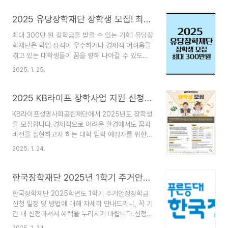
사·박사 과정 재학생 또는 입학 예정자장학금 중복
수혜 불가 (타 장학금과 중복 지원 불가)지원 대상은
2025 유당장학재단 장학생 모집! 최대 300만 원 장학금 지원받는 방법
정규 학기 동안에만 혜택 제공 (석·박사 통합 과정
최대 300만 원 장학금을 받을 수 있는 기회! 유당장
포함)기존 대산보험장학생도 재신청 가능 (학업 성
학재단은 학업 성적이 우수하거나 경제적 어려움을
적 및 연구 성과로 심사)2. 선발 인원총 3~5명3. 장
겪고 있는 대학생들이 꿈을 향해 나아갈 수 있도록
학금 지원 내용1년간 학기당 600만 원, 총 1,200
지원합니다. 학업과 미래를 위해 든든한 지원을 제
만 원 지원장학금은 학업 및 연구 활동을 위해 활용
2025. 1. 25.
공하는 2025년도 유당장학생 선발에 도전하세요!
가능📝 제출 서류 및 준비사항1. 필수 제출 서류지
📌 장학생 선발 개요대상자:대학교 정규 학기 재학
원신청서자기소개서추천서개인정보 수집·이용 ..
생신청 기간:2025년 1월 10일(금) ~ 2025년 2월
2025 KB라이프 장학사업 지원 신청 방법 완벽 정리
7일(금)장학금 지급 내용:등록금성 장학금으로 선발
KB라이프생명사회공헌재단에서 2025년도 장학생
된 학생의 성적 및 가정형편에 따라 차등 지급최대
을 모집합니다.경제적으로 어려운 환경에서도 꿈과
300만 원 한도로 지원단, 국가장학금 및 교내장학
비전을 실현하고자 하는 대학 입학 예정자를 위한
금 등 타 장학금을 차감한 금액을 기준으로 지급🎯
소중한 기회를 확인해 보세요.Ⅰ. KB라이프 장학사업
지원 자격성적 요건: 직전 학년(2개 학기) 성적 백
2025. 1. 24.
개요사업명: 2025 KB라이프 장학생 선발장학생
분위 80점 이상우대 사항: 경제적으로 어려운 학
선발 인원: 대학(대학 및 전문대) 입학 예정자 00명
생 우선 선발📝 제출 서류 목록장학금 지원..
장학금액: 입학장학금 300만 원접수 기간: 공고일
한국장학재단 2025년 1학기 주거안정장학금 신청 일정과 방법 완벽 정리
~ 2025년 2월 2일(일) 24:00까지Ⅱ. 지원 자격보
한국장학재단 2025학년도 1학기 주거안정장학금
험금 수익자 가정 자녀 사망보험금, 고도장해(장해
신청 일정 및 방법에 대해 자세히 안내드리니, 꼭 기
지급률 80% 이상), 1급 장해급여금 수익자 가정의
간 내 신청하셔서 혜택을 누리시기 바랍니다.신청
자녀 2025년 1월 현재 국내 대학(대학 및 전문대)
가능 대학2025학년도에는 전국 254개 대학이 주
입학 예정자경제적 기준 충족 가정 국민기초생활
2025. 1. 24.