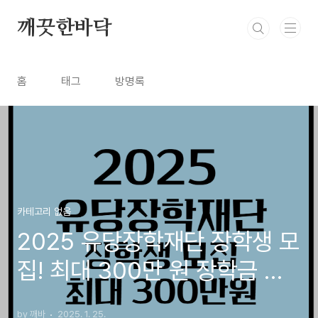
본문 바로가기
깨끗한바닥
홈
태그
방명록
카테고리 없음
2025 유당장학재단 장학생 모
집! 최대 300만 원 장학금 지
원받는 방법
by 깨바
2025. 1. 25.