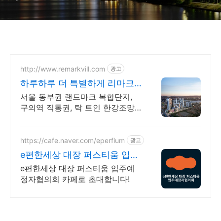
http://www.remarkvill.com
광고
하루하루 더 특별하게 리마크
빌 이스트폴
서울 동부권 랜드마크 복합단지,
구의역 직통권, 탁 트인 한강조망,
쇼핑권 슬세권
https://cafe.naver.com/eperfium
광고
e편한세상 대장 퍼스티움 입주
예정자협의회 공식카페
e편한세상 대장 퍼스티움 입주예
정자협의회 카페로 초대합니다!