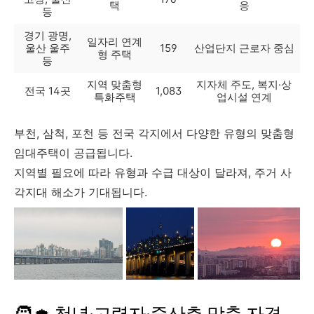
택
응
등
경기 광명,
일자리 연계
울산 울주
159
산업단지 근로자 중심
형 주택
등
지역 맞춤형
지자체 주도, 복지·상
전국 14곳
1,083
특화주택
업시설 연계
부천, 삼척, 포천 등 전국 각지에서 다양한 유형의 맞춤형
임대주택이 공급됩니다.
지역별 필요에 따라 유형과 수급 대상이 달라져, 주거 사
각지대 해소가 기대됩니다.
🧑‍🎓 청년·고령자·중산층 맞춤 자격