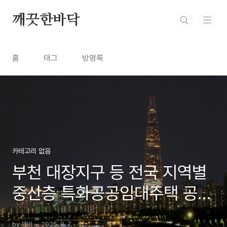
본문 바로가기
깨끗한바닥
홈
태그
방명록
카테고리 없음
부천 대장지구 등 전국 지역별
중산층 특화공공임대주택 공급
현황
by 깨바
2025. 8. 7.