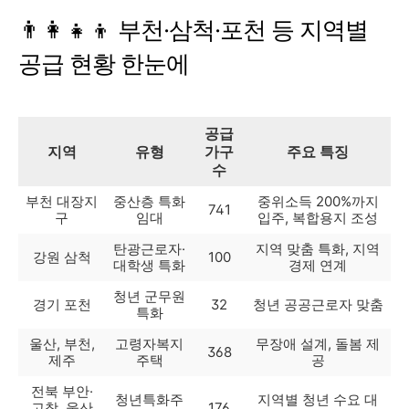
👨‍👩‍👧‍👦 부천·삼척·포천 등 지역별
공급 현황 한눈에
공급
지역
유형
가구
주요 특징
수
부천 대장지
중산층 특화
중위소득 200%까지
741
구
임대
입주, 복합용지 조성
탄광근로자·
지역 맞춤 특화, 지역
강원 삼척
100
대학생 특화
경제 연계
청년 군무원
경기 포천
32
청년 공공근로자 맞춤
특화
울산, 부천,
고령자복지
무장애 설계, 돌봄 제
368
제주
주택
공
전북 부안·
청년특화주
지역별 청년 수요 대
고창, 울산
176