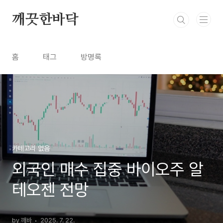
본문 바로가기
깨끗한바닥
홈
태그
방명록
카테고리 없음
외국인 매수 집중 바이오주 알
테오젠 전망
by 깨바
2025. 7. 22.