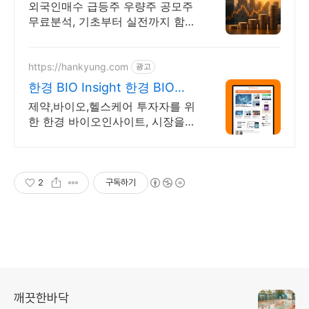
지금 안보면 늦어요
외국인매수 급등주 우량주 공모주
무료분석, 기초부터 실전까지 함께
주식 무료 교육 제공, 우량주 무료
정보 제공, 처음부터 실전까지 같
이합니다
https://hankyung.com
광고
한경 BIO Insight 한경 BIO
Insight
제약,바이오,헬스케어 투자자를 위
한 한경 바이오인사이트, 시장을
읽다.
2
구독하기
깨끗한바닥