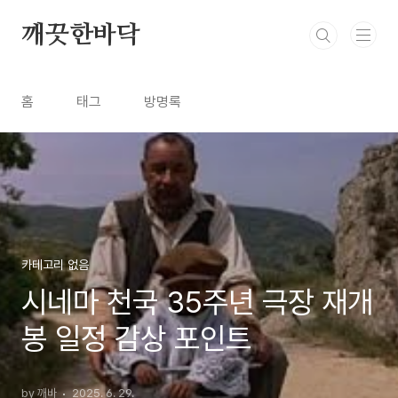
본문 바로가기
깨끗한바닥
홈
태그
방명록
카테고리 없음
시네마 천국 35주년 극장 재개
봉 일정 감상 포인트
by 깨바
2025. 6. 29.