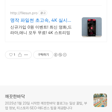
하게, 로켓배송으로 더 빠르게!
http://filesun.pro
광고
명작 파일썬 초고속, 4K 실시
간 보기!
신규가입 0원 이벤트! 최신 영화,드
라마,애니 모두 무료! 4K 스트리밍
1
구독하기
깨끗한바닥
2025년 1월 23일 시작한 깨끗한바닥 블로그는 일상 꿀팁, 부
업 정보, 티스토리·SEO·애드센스 팁을 제공합니다