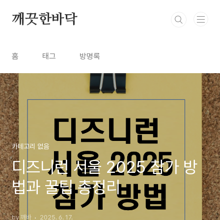
본문 바로가기
깨끗한바닥
홈
태그
방명록
카테고리 없음
디즈니런 서울 2025 참가 방
법과 꿀팁 총정리
by 깨바
2025. 6. 17.