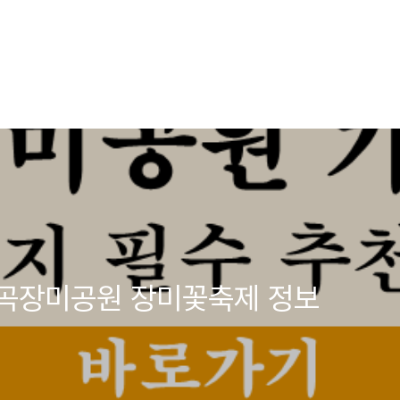
이곡장미공원 장미꽃축제 정보