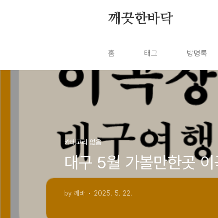
본문 바로가기
깨끗한바닥
홈
태그
방명록
카테고리 없음
대구 5월 가볼만한곳 
by 깨바
2025. 5. 22.