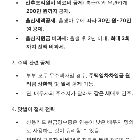
산후조리원비 의료비 공제:
총급여와 무관하게
200만 원까지 공제.
출산세액공제:
출생아 수에 따라
30만 원~70만
원 공제.
출산지원금 비과세:
출생 후 2년 이내,
최대 2회
까지 전액 비과세.
주택 관련 공제
부부 모두 무주택자일 경우,
주택임차차입금 원
리금 상환액
및
월세 공제
가능.
단, 배우자의 주소지가 달라도
같은 세대
로 간주.
맞벌이 절세 전략
신용카드·현금영수증은 연봉이 낮은 배우자 명의
로 사용하는 것이 유리할 수 있음.
‘맞벌이 근로자 절세안내’
자료를 통해 전략적으