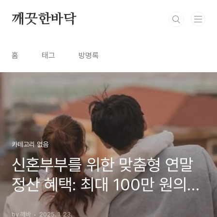
본문 바로가기
깨끗한바닥
홈
태그
방명록
카테고리 없음
신혼부부를 위한 맞춤형 연말
정산 혜택: 최대 100만 원의
'이것'도 챙길 수 있다
by 깨바
2025. 1. 23.