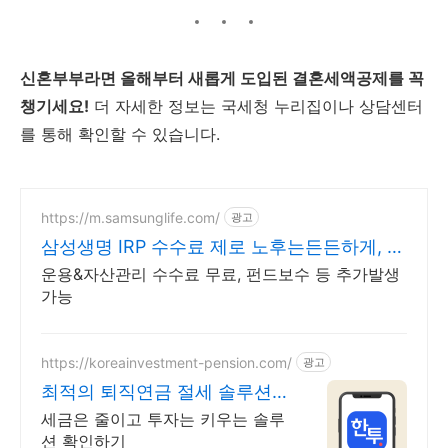
신혼부부라면 올해부터 새롭게 도입된 결혼세액공제를 꼭
챙기세요!
더 자세한 정보는 국세청 누리집이나 상담센터
를 통해 확인할 수 있습니다.
https://m.samsunglife.com/
광고
삼성생명 IRP 수수료 제로 노후는든든하게, 실
속은제대로
운용&자산관리 수수료 무료, 펀드보수 등 추가발생
가능
https://koreainvestment-pension.com/
광고
최적의 퇴직연금 절세 솔루션
최대 148.5만원 절세
세금은 줄이고 투자는 키우는 솔루
션 확인하기